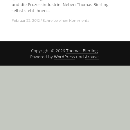
und die Prozessindustrie. Neben Thomas Bierling
selbst steht Ihnen…
Februar 22, 2012
Schreibe einen Kommentar
Copyright © 2026
Thomas Bierling
.
Powered by
WordPress
und
Arouse
.