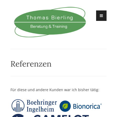
Zum
Inhalt
springen
Beratung und Training
Thomas Bierling
Referenzen
Für diese und andere Kunden war ich bisher tätig: