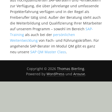
aus hochqualifizierten SAP-Beratern und –entwicklern
zur Verfügung, die über jahrelange und umfassende
Projekterfahrung verfügen und in der Regel als
Freiberufler tätig sind.
Außer der Beratung steht auch
die Weiterbildung und Qualifizierung Ihrer Mitarbeiter
auf unserem Programm – sowohl im Bereich
SAP-
Training
als auch bei der
persönlichen
Weitentwicklung
von Fach- und Führungskräften. Für
angehende SAP-Berater im Modul QM gibt es ganz
neu unsere
SAP QM Master Class
.
Copyright © 2026
Thomas Bierling
.
Powered by
WordPress
und
Arouse
.